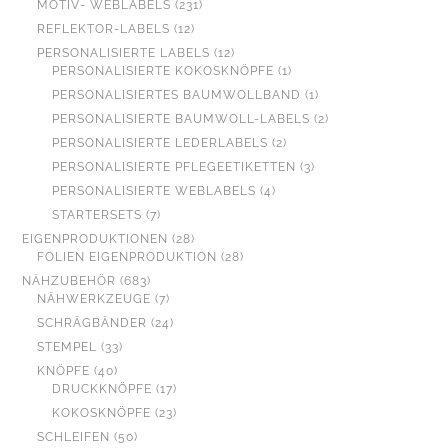
231
MOTIV- WEBLABELS
231
PRODUKTE
12
REFLEKTOR-LABELS
12
PRODUKTE
12
PERSONALISIERTE LABELS
12
PRODUKTE
1
PERSONALISIERTE KOKOSKNÖPFE
1
PRODUKT
1
PERSONALISIERTES BAUMWOLLBAND
1
PRODUKT
2
PERSONALISIERTE BAUMWOLL-LABELS
2
PRODUKTE
2
PERSONALISIERTE LEDERLABELS
2
PRODUKTE
3
PERSONALISIERTE PFLEGEETIKETTEN
3
PRODUKTE
4
PERSONALISIERTE WEBLABELS
4
PRODUKTE
7
STARTERSETS
7
PRODUKTE
28
EIGENPRODUKTIONEN
28
PRODUKTE
28
FOLIEN EIGENPRODUKTION
28
PRODUKTE
683
NÄHZUBEHÖR
683
PRODUKTE
7
NÄHWERKZEUGE
7
PRODUKTE
24
SCHRÄGBÄNDER
24
PRODUKTE
33
STEMPEL
33
PRODUKTE
40
KNÖPFE
40
PRODUKTE
17
DRUCKKNÖPFE
17
PRODUKTE
23
KOKOSKNÖPFE
23
PRODUKTE
50
SCHLEIFEN
50