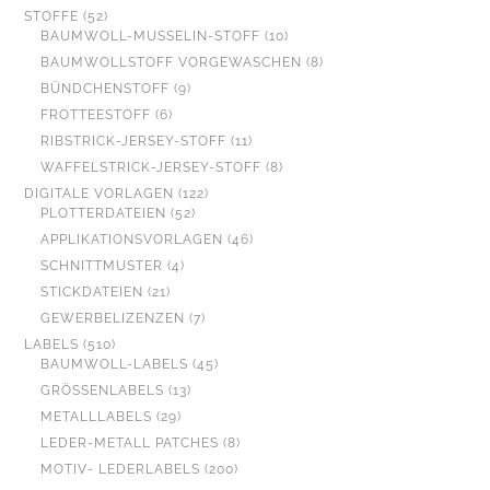
PRODUKTE
52
STOFFE
52
PRODUKTE
10
BAUMWOLL-MUSSELIN-STOFF
10
PRODUKTE
8
BAUMWOLLSTOFF VORGEWASCHEN
8
PRODUKTE
9
BÜNDCHENSTOFF
9
PRODUKTE
6
FROTTEESTOFF
6
PRODUKTE
11
RIBSTRICK-JERSEY-STOFF
11
PRODUKTE
8
WAFFELSTRICK-JERSEY-STOFF
8
PRODUKTE
122
DIGITALE VORLAGEN
122
52
PRODUKTE
PLOTTERDATEIEN
52
PRODUKTE
46
APPLIKATIONSVORLAGEN
46
PRODUKTE
4
SCHNITTMUSTER
4
PRODUKTE
21
STICKDATEIEN
21
PRODUKTE
7
GEWERBELIZENZEN
7
PRODUKTE
510
LABELS
510
PRODUKTE
45
BAUMWOLL-LABELS
45
PRODUKTE
13
GRÖSSENLABELS
13
PRODUKTE
29
METALLLABELS
29
PRODUKTE
8
LEDER-METALL PATCHES
8
PRODUKTE
200
MOTIV- LEDERLABELS
200
PRODUKTE