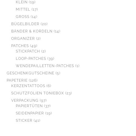
19
PRODUKTE
KLEIN
19
PRODUKTE
17
MITTEL
17
PRODUKTE
14
GROSS
14
PRODUKTE
20
BÜGELBILDER
20
PRODUKTE
14
BÄNDER & KORDELN
14
PRODUKTE
2
ORGANIZER
2
PRODUKTE
49
PATCHES
49
PRODUKTE
2
STICKPATCH
2
PRODUKTE
39
LOOP-PATCHES
39
PRODUKTE
1
WENDEPAILLETTEN-PATCHES
1
PRODUKT
5
GESCHENKGUTSCHEINE
5
PRODUKTE
126
PAPETERIE
126
PRODUKTE
6
KERZENTATTOOS
6
PRODUKTE
23
SCHUTZFOLIEN TONIEBOX
23
PRODUKTE
97
VERPACKUNG
97
PRODUKTE
37
PAPIERTÜTEN
37
PRODUKTE
19
SEIDENPAPIER
19
PRODUKTE
41
STICKER
41
PRODUKTE