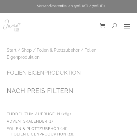
Versandkostenfrei ab 50€ (AT) / 70€ (D)
Start
/
Shop
/
Folien & Plottzubehör
/ Folien
Eigenproduktion
FOLIEN EIGENPRODUKTION
Bügelbild Pattern it
NACH PREIS FILTERN
yourself "Bienen" A5
5,90
€
+
ADD
265
TÜDDEL ZUM AUFBÜGELN
265
PRODUKTE
1
ADVENTSKALENDER
1
PRODUKT
28
FOLIEN & PLOTTZUBEHÖR
28
PRODUKTE
28
FOLIEN EIGENPRODUKTION
28