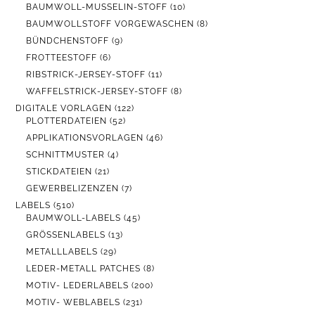
PRODUKTE
10
BAUMWOLL-MUSSELIN-STOFF
10
PRODUKTE
8
BAUMWOLLSTOFF VORGEWASCHEN
8
PRODUKTE
9
BÜNDCHENSTOFF
9
PRODUKTE
6
FROTTEESTOFF
6
PRODUKTE
11
RIBSTRICK-JERSEY-STOFF
11
PRODUKTE
8
WAFFELSTRICK-JERSEY-STOFF
8
PRODUKTE
122
DIGITALE VORLAGEN
122
52
PRODUKTE
PLOTTERDATEIEN
52
PRODUKTE
46
APPLIKATIONSVORLAGEN
46
PRODUKTE
4
SCHNITTMUSTER
4
PRODUKTE
21
STICKDATEIEN
21
PRODUKTE
7
GEWERBELIZENZEN
7
PRODUKTE
510
LABELS
510
PRODUKTE
45
BAUMWOLL-LABELS
45
PRODUKTE
13
GRÖSSENLABELS
13
PRODUKTE
29
METALLLABELS
29
PRODUKTE
8
LEDER-METALL PATCHES
8
PRODUKTE
200
MOTIV- LEDERLABELS
200
PRODUKTE
231
MOTIV- WEBLABELS
231
PRODUKTE