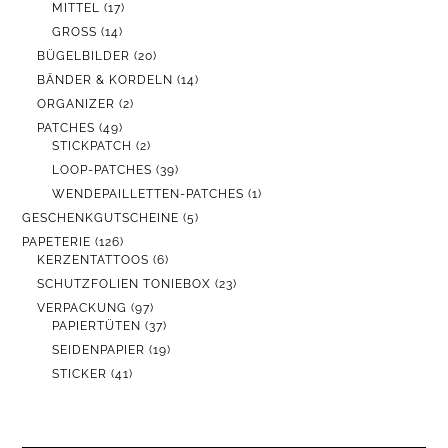
PRODUKTE
17
MITTEL
17
PRODUKTE
14
GROSS
14
PRODUKTE
20
BÜGELBILDER
20
PRODUKTE
14
BÄNDER & KORDELN
14
PRODUKTE
2
ORGANIZER
2
PRODUKTE
49
PATCHES
49
PRODUKTE
2
STICKPATCH
2
PRODUKTE
39
LOOP-PATCHES
39
PRODUKTE
1
WENDEPAILLETTEN-PATCHES
1
PRODUKT
5
GESCHENKGUTSCHEINE
5
PRODUKTE
126
PAPETERIE
126
PRODUKTE
6
KERZENTATTOOS
6
PRODUKTE
23
SCHUTZFOLIEN TONIEBOX
23
PRODUKTE
97
VERPACKUNG
97
PRODUKTE
37
PAPIERTÜTEN
37
PRODUKTE
19
SEIDENPAPIER
19
PRODUKTE
41
STICKER
41
PRODUKTE