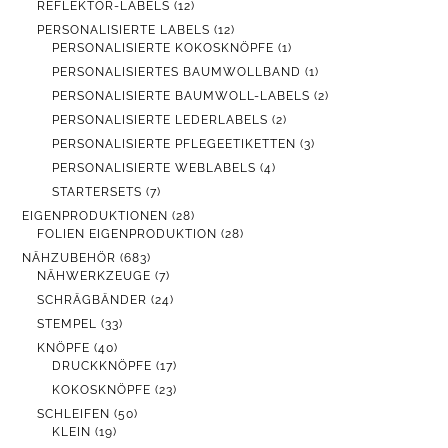
12
REFLEKTOR-LABELS
12
PRODUKTE
12
PERSONALISIERTE LABELS
12
PRODUKTE
1
PERSONALISIERTE KOKOSKNÖPFE
1
PRODUKT
1
PERSONALISIERTES BAUMWOLLBAND
1
PRODUKT
2
PERSONALISIERTE BAUMWOLL-LABELS
2
PRODUKTE
2
PERSONALISIERTE LEDERLABELS
2
PRODUKTE
3
PERSONALISIERTE PFLEGEETIKETTEN
3
PRODUKTE
4
PERSONALISIERTE WEBLABELS
4
PRODUKTE
7
STARTERSETS
7
PRODUKTE
28
EIGENPRODUKTIONEN
28
PRODUKTE
28
FOLIEN EIGENPRODUKTION
28
PRODUKTE
683
NÄHZUBEHÖR
683
PRODUKTE
7
NÄHWERKZEUGE
7
PRODUKTE
24
SCHRÄGBÄNDER
24
PRODUKTE
33
STEMPEL
33
PRODUKTE
40
KNÖPFE
40
PRODUKTE
17
DRUCKKNÖPFE
17
PRODUKTE
23
KOKOSKNÖPFE
23
PRODUKTE
50
SCHLEIFEN
50
19
PRODUKTE
KLEIN
19