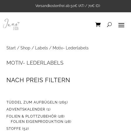
Versandkostenfrei ab 50€ (AT) / 70€ (D)
Start
/
Shop
/
Labels
/ Motiv- Lederlabels
MOTIV- LEDERLABELS
NACH PREIS FILTERN
2Stk. Iron-on Web-
Patch Affirmationen
2,00
€
+
ADD
265
TÜDDEL ZUM AUFBÜGELN
265
PRODUKTE
1
ADVENTSKALENDER
1
PRODUKT
28
FOLIEN & PLOTTZUBEHÖR
28
PRODUKTE
28
FOLIEN EIGENPRODUKTION
28
PRODUKTE
52
STOFFE
52