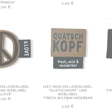
PPINESS"
2,00
€
2,00
€
-ON LEDERLABEL
1SET IRON-ON LEDERLABEL
 UND WEBLABEL
"QUATSCHKOPF" UND
"F
&LOVE"
WEBLABEL
"FRECH,WILD&WUNDERBAR
2,00
€
"
2,00
€