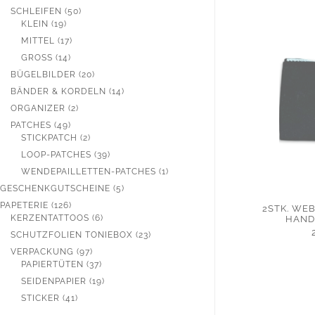
PRODUKTE
50
SCHLEIFEN
50
19
PRODUKTE
KLEIN
19
PRODUKTE
17
MITTEL
17
PRODUKTE
14
GROSS
14
PRODUKTE
20
BÜGELBILDER
20
PRODUKTE
14
BÄNDER & KORDELN
14
PRODUKTE
2
ORGANIZER
2
PRODUKTE
49
PATCHES
49
PRODUKTE
2
STICKPATCH
2
PRODUKTE
39
LOOP-PATCHES
39
PRODUKTE
1
WENDEPAILLETTEN-PATCHES
1
PRODUKT
5
GESCHENKGUTSCHEINE
5
PRODUKTE
126
PAPETERIE
126
2STK. WE
PRODUKTE
6
KERZENTATTOOS
6
HAND
PRODUKTE
23
SCHUTZFOLIEN TONIEBOX
23
PRODUKTE
97
VERPACKUNG
97
PRODUKTE
37
PAPIERTÜTEN
37
PRODUKTE
19
SEIDENPAPIER
19
PRODUKTE
41
STICKER
41
PRODUKTE