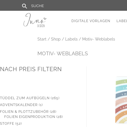
DIGITALE VORLAGEN
LABE
Start
/
Shop
/
Labels
/ Motiv- Weblabels
MOTIV- WEBLABELS
NACH PREIS FILTERN
265
TÜDDEL ZUM AUFBÜGELN
265
PRODUKTE
1
ADVENTSKALENDER
1
PRODUKT
28
FOLIEN & PLOTTZUBEHÖR
28
PRODUKTE
28
FOLIEN EIGENPRODUKTION
28
PRODUKTE
52
STOFFE
52