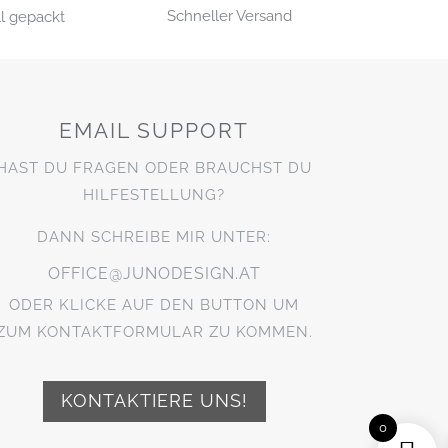
Schneller Versand
l gepackt
EMAIL SUPPORT
HAST DU FRAGEN ODER BRAUCHST DU
HILFESTELLUNG?
DANN SCHREIBE MIR UNTER:
OFFICE@JUNODESIGN.AT
ODER KLICKE AUF DEN BUTTON UM
ZUM KONTAKTFORMULAR ZU KOMMEN.
KONTAKTIERE UNS!
0