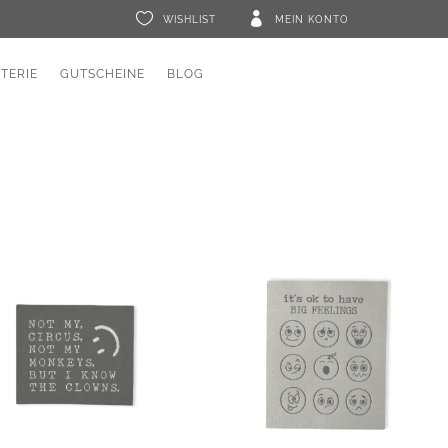


WISHLIST
MEIN KONTO
ETERIE
GUTSCHEINE
BLOG