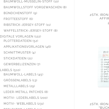
PRODUKTE
10
BAUMWOLL-MUSSELIN-STOFF
10
PRODUKTE
8
BAUMWOLLSTOFF VORGEWASCHEN
8
PRODUKTE
9
BÜNDCHENSTOFF
9
2STK. IRO
PRODUKTE
AFFI
6
FROTTEESTOFF
6
PRODUKTE
11
RIBSTRICK-JERSEY-STOFF
11
PRODUKTE
8
WAFFELSTRICK-JERSEY-STOFF
8
PRODUKTE
122
DIGITALE VORLAGEN
122
52
PRODUKTE
PLOTTERDATEIEN
52
PRODUKTE
46
APPLIKATIONSVORLAGEN
46
PRODUKTE
4
SCHNITTMUSTER
4
PRODUKTE
21
STICKDATEIEN
21
PRODUKTE
7
GEWERBELIZENZEN
7
PRODUKTE
510
LABELS
510
PRODUKTE
45
BAUMWOLL-LABELS
45
PRODUKTE
13
GRÖSSENLABELS
13
PRODUKTE
29
METALLLABELS
29
PRODUKTE
8
LEDER-METALL PATCHES
8
PRODUKTE
200
MOTIV- LEDERLABELS
200
PRODUKTE
231
MOTIV- WEBLABELS
231
2STK. IRO
"BUCK
PRODUKTE