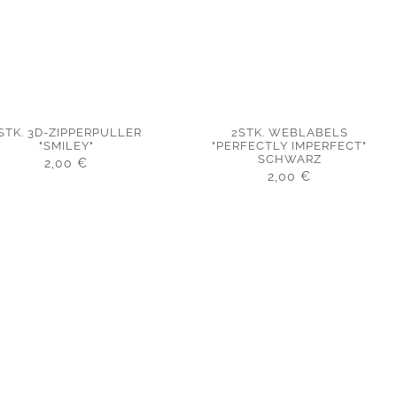
STK. 3D-ZIPPERPULLER
2STK. WEBLABELS
"SMILEY"
"PERFECTLY IMPERFECT"
SCHWARZ
2,00
€
2,00
€