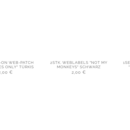
N-ON WEB-PATCH
2STK. WEBLABELS "NOT MY
1S
ES ONLY" TÜRKIS
MONKEYS" SCHWARZ
2,00
€
2,00
€