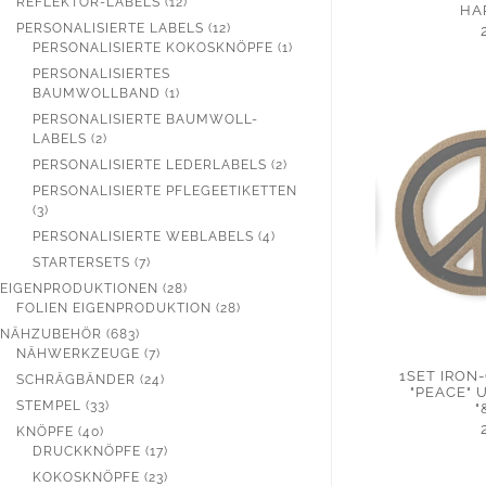
12
REFLEKTOR-LABELS
12
HA
PRODUKTE
12
PERSONALISIERTE LABELS
12
PRODUKTE
1
PERSONALISIERTE KOKOSKNÖPFE
1
PRODUKT
PERSONALISIERTES
1
BAUMWOLLBAND
1
PRODUKT
PERSONALISIERTE BAUMWOLL-
2
LABELS
2
PRODUKTE
2
PERSONALISIERTE LEDERLABELS
2
PRODUKTE
PERSONALISIERTE PFLEGEETIKETTEN
3
3
PRODUKTE
4
PERSONALISIERTE WEBLABELS
4
PRODUKTE
7
STARTERSETS
7
PRODUKTE
28
EIGENPRODUKTIONEN
28
PRODUKTE
28
FOLIEN EIGENPRODUKTION
28
PRODUKTE
683
NÄHZUBEHÖR
683
PRODUKTE
7
NÄHWERKZEUGE
7
PRODUKTE
1SET IRON
24
SCHRÄGBÄNDER
24
"PEACE"
PRODUKTE
33
STEMPEL
33
"
PRODUKTE
40
KNÖPFE
40
PRODUKTE
17
DRUCKKNÖPFE
17
PRODUKTE
23
KOKOSKNÖPFE
23