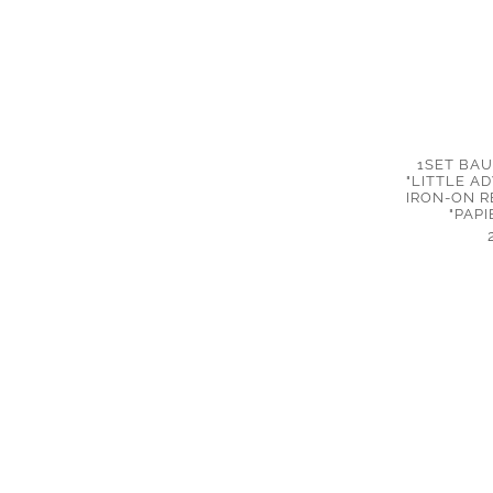
1SET BA
"LITTLE A
IRON-ON 
"PAPI