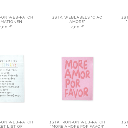
N-ON WEB-PATCH
2STK. WEBLABELS "CIAO
2S
RMATIONEN
AMORE"
2,00
€
2,00
€
N-ON WEB-PATCH
2STK. IRON-ON WEB-PATCH
2S
ET LIST OF
"MORE AMORE POR FAVOR"