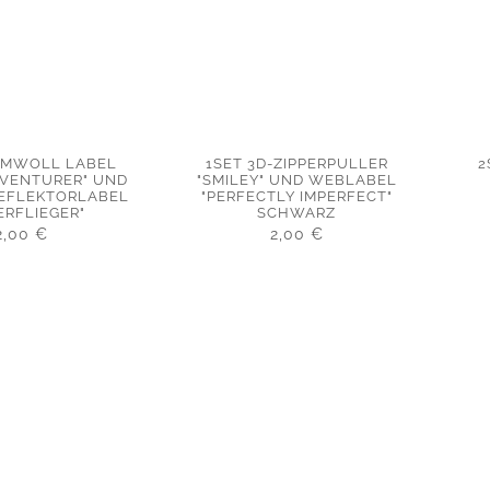
UMWOLL LABEL
1SET 3D-ZIPPERPULLER
2
DVENTURER" UND
"SMILEY" UND WEBLABEL
REFLEKTORLABEL
"PERFECTLY IMPERFECT"
ERFLIEGER"
SCHWARZ
2,00
€
2,00
€