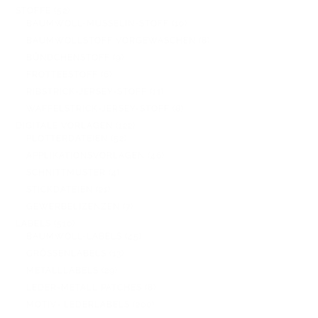
PRODUKTE
52
STOFFE
52
PRODUKTE
10
BAUMWOLL-MUSSELIN-STOFF
10
PRODUKTE
8
BAUMWOLLSTOFF VORGEWASCHEN
8
PRODUKTE
9
BÜNDCHENSTOFF
9
PRODUKTE
6
FROTTEESTOFF
6
PRODUKTE
11
RIBSTRICK-JERSEY-STOFF
11
PRODUKTE
8
WAFFELSTRICK-JERSEY-STOFF
8
PRODUKTE
122
DIGITALE VORLAGEN
122
52
PRODUKTE
PLOTTERDATEIEN
52
PRODUKTE
46
APPLIKATIONSVORLAGEN
46
PRODUKTE
4
SCHNITTMUSTER
4
PRODUKTE
21
STICKDATEIEN
21
PRODUKTE
7
GEWERBELIZENZEN
7
PRODUKTE
510
LABELS
510
PRODUKTE
45
BAUMWOLL-LABELS
45
PRODUKTE
13
GRÖSSENLABELS
13
PRODUKTE
29
METALLLABELS
29
PRODUKTE
8
LEDER-METALL PATCHES
8
PRODUKTE
200
MOTIV- LEDERLABELS
200
PRODUKTE