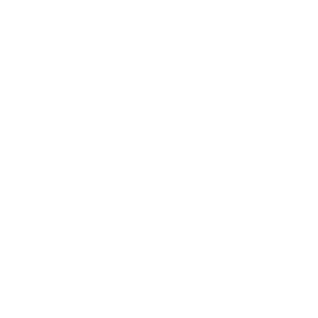
19
PRODUKTE
KLEIN
19
PRODUKTE
17
MITTEL
17
PRODUKTE
14
GROSS
14
PRODUKTE
20
BÜGELBILDER
20
PRODUKTE
14
BÄNDER & KORDELN
14
PRODUKTE
2
ORGANIZER
2
PRODUKTE
49
PATCHES
49
PRODUKTE
2
STICKPATCH
2
PRODUKTE
39
LOOP-PATCHES
39
PRODUKTE
1
WENDEPAILLETTEN-PATCHES
1
PRODUKT
5
GESCHENKGUTSCHEINE
5
PRODUKTE
126
PAPETERIE
126
PRODUKTE
6
KERZENTATTOOS
6
PRODUKTE
23
SCHUTZFOLIEN TONIEBOX
23
PRODUKTE
97
VERPACKUNG
97
PRODUKTE
37
PAPIERTÜTEN
37
PRODUKTE
19
SEIDENPAPIER
19
PRODUKTE
41
STICKER
41
PRODUKTE