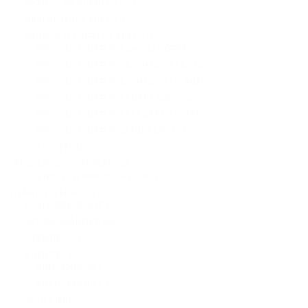
231
MOTIV- WEBLABELS
231
PRODUKTE
12
REFLEKTOR-LABELS
12
PRODUKTE
12
PERSONALISIERTE LABELS
12
PRODUKTE
1
PERSONALISIERTE KOKOSKNÖPFE
1
PRODUKT
1
PERSONALISIERTES BAUMWOLLBAND
1
PRODUKT
2
PERSONALISIERTE BAUMWOLL-LABELS
2
PRODUKTE
2
PERSONALISIERTE LEDERLABELS
2
PRODUKTE
3
PERSONALISIERTE PFLEGEETIKETTEN
3
PRODUKTE
4
PERSONALISIERTE WEBLABELS
4
PRODUKTE
7
STARTERSETS
7
PRODUKTE
28
EIGENPRODUKTIONEN
28
PRODUKTE
28
FOLIEN EIGENPRODUKTION
28
PRODUKTE
683
NÄHZUBEHÖR
683
PRODUKTE
7
NÄHWERKZEUGE
7
PRODUKTE
24
SCHRÄGBÄNDER
24
PRODUKTE
33
STEMPEL
33
PRODUKTE
40
KNÖPFE
40
PRODUKTE
17
DRUCKKNÖPFE
17
PRODUKTE
23
KOKOSKNÖPFE
23
PRODUKTE
50
SCHLEIFEN
50