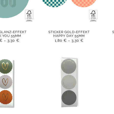
 GLANZ-EFFEKT
STICKER GOLD-EFFEKT
K YOU 55MM
HAPPY DAY 55MM
€
–
3,30
€
1,80
€
–
3,30
€