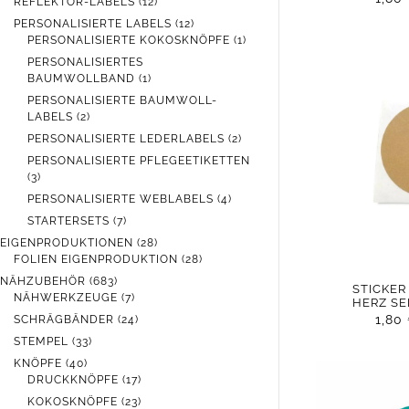
12
REFLEKTOR-LABELS
12
PRODUKTE
12
PERSONALISIERTE LABELS
12
PRODUKTE
1
PERSONALISIERTE KOKOSKNÖPFE
1
PRODUKT
PERSONALISIERTES
1
BAUMWOLLBAND
1
PRODUKT
PERSONALISIERTE BAUMWOLL-
2
LABELS
2
PRODUKTE
2
PERSONALISIERTE LEDERLABELS
2
PRODUKTE
PERSONALISIERTE PFLEGEETIKETTEN
3
3
PRODUKTE
4
PERSONALISIERTE WEBLABELS
4
PRODUKTE
7
STARTERSETS
7
PRODUKTE
28
EIGENPRODUKTIONEN
28
PRODUKTE
28
FOLIEN EIGENPRODUKTION
28
PRODUKTE
683
NÄHZUBEHÖR
683
STICKER
PRODUKTE
7
NÄHWERKZEUGE
7
HERZ S
PRODUKTE
24
1,80
SCHRÄGBÄNDER
24
PRODUKTE
33
STEMPEL
33
PRODUKTE
40
KNÖPFE
40
PRODUKTE
17
DRUCKKNÖPFE
17
PRODUKTE
23
KOKOSKNÖPFE
23