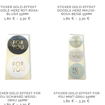
STICKER GOLD-EFFEKT
STICKER GOLD-EFFEKT
OODLE HERZ ROT-ROSA-
DOODLE HERZ MAUVE-
BLUSH 55MM
ROSA-BEIGE 55MM
1,80
€
–
3,30
€
1,80
€
–
3,30
€
ICKER GOLD-EFFEKT FOR
STICKER GOLD-EFFEKT FOR
YOU SCHWARZ-WEISS-
YOU MINT-GRAU 55MM
GRAU 55MM
1,80
€
–
3,30
€
1,80
€
–
3,30
€