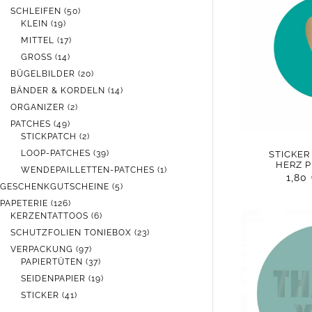
PRODUKTE
50
SCHLEIFEN
50
19
PRODUKTE
KLEIN
19
PRODUKTE
17
MITTEL
17
PRODUKTE
14
GROSS
14
PRODUKTE
20
BÜGELBILDER
20
PRODUKTE
14
BÄNDER & KORDELN
14
PRODUKTE
2
ORGANIZER
2
PRODUKTE
49
PATCHES
49
PRODUKTE
2
STICKPATCH
2
PRODUKTE
39
LOOP-PATCHES
39
STICKER
HERZ 
PRODUKTE
1
WENDEPAILLETTEN-PATCHES
1
1,80
PRODUKT
5
GESCHENKGUTSCHEINE
5
PRODUKTE
126
PAPETERIE
126
PRODUKTE
6
KERZENTATTOOS
6
PRODUKTE
23
SCHUTZFOLIEN TONIEBOX
23
PRODUKTE
97
VERPACKUNG
97
PRODUKTE
37
PAPIERTÜTEN
37
PRODUKTE
19
SEIDENPAPIER
19
PRODUKTE
41
STICKER
41
PRODUKTE