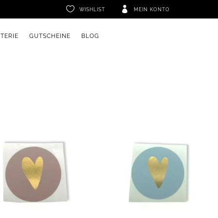


WISHLIST
MEIN KONTO
ETERIE
GUTSCHEINE
BLOG