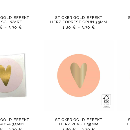
 GOLD-EFFEKT
STICKER GOLD-EFFEKT
Z SCHWARZ
HERZ FORREST GRÜN 35MM
€
–
3,30
€
1,80
€
–
3,30
€
 GOLD-EFFEKT
STICKER GOLD-EFFEKT
 ROSA 35MM
HERZ PEACH 35MM
H
€
–
3,30
€
1,80
€
–
3,30
€