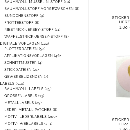
PRODUKTE
10
BAUMWOLL-MUSSELIN-STOFF
10
PRODUKTE
8
BAUMWOLLSTOFF VORGEWASCHEN
8
PRODUKTE
9
BÜNDCHENSTOFF
9
STICKER
PRODUKTE
HER
6
FROTTEESTOFF
6
1,80
PRODUKTE
11
RIBSTRICK-JERSEY-STOFF
11
PRODUKTE
8
WAFFELSTRICK-JERSEY-STOFF
8
PRODUKTE
122
DIGITALE VORLAGEN
122
52
PRODUKTE
PLOTTERDATEIEN
52
PRODUKTE
46
APPLIKATIONSVORLAGEN
46
PRODUKTE
4
SCHNITTMUSTER
4
PRODUKTE
21
STICKDATEIEN
21
PRODUKTE
7
GEWERBELIZENZEN
7
PRODUKTE
510
LABELS
510
PRODUKTE
45
BAUMWOLL-LABELS
45
PRODUKTE
13
GRÖSSENLABELS
13
PRODUKTE
29
METALLLABELS
29
PRODUKTE
8
LEDER-METALL PATCHES
8
PRODUKTE
200
MOTIV- LEDERLABELS
200
STICKER
PRODUKTE
231
MOTIV- WEBLABELS
231
HERZ
PRODUKTE
1,80