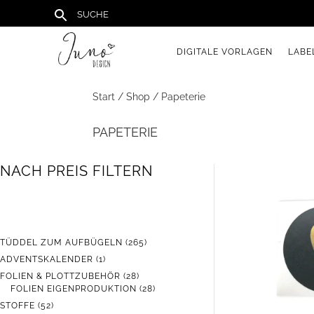
DIGITALE VORLAGEN
LABE
Start
/
Shop
/ Papeterie
PAPETERIE
NACH PREIS FILTERN
265
TÜDDEL ZUM AUFBÜGELN
265
PRODUKTE
1
ADVENTSKALENDER
1
PRODUKT
28
FOLIEN & PLOTTZUBEHÖR
28
PRODUKTE
28
FOLIEN EIGENPRODUKTION
28
PRODUKTE
52
STOFFE
52