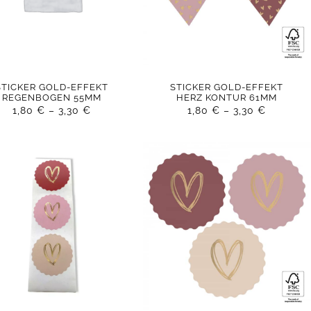
STICKER GOLD-EFFEKT
STICKER GOLD-EFFEKT
REGENBOGEN 55MM
HERZ KONTUR 61MM
1,80
€
–
3,30
€
1,80
€
–
3,30
€