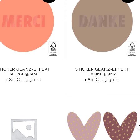
TICKER GLANZ-EFFEKT
STICKER GLANZ-EFFEKT
MERCI 55MM
DANKE 55MM
1,80
€
–
3,30
€
1,80
€
–
3,30
€