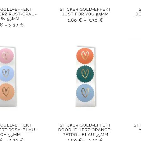
 GOLD-EFFEKT
STICKER GOLD-EFFEKT
ERZ RUST-GRAU-
JUST FOR YOU 55MM
D
ÜN 55MM
1,80
€
–
3,30
€
€
–
3,30
€
 GOLD-EFFEKT
STICKER GOLD-EFFEKT
ST
ERZ ROSA-BLAU-
DOODLE HERZ ORANGE-
ACH 55MM
PETROL-BLAU 55MM
€
–
3,30
€
1,80
€
–
3,30
€