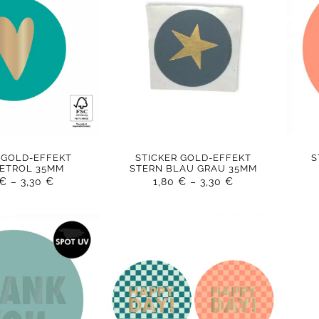
 GOLD-EFFEKT
STICKER GOLD-EFFEKT
S
PETROL 35MM
STERN BLAU GRAU 35MM
€
–
3,30
€
1,80
€
–
3,30
€