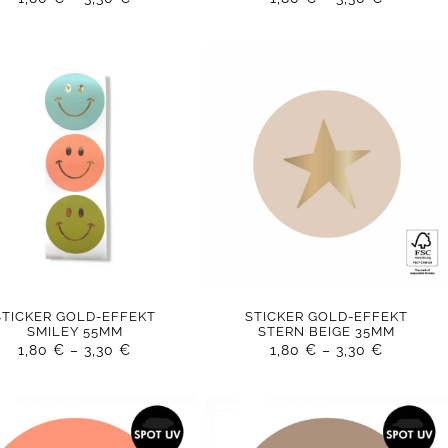
STICKER GOLD-EFFEKT
STICKER GOLD-EFFEKT
SMILEY 55MM
STERN BEIGE 35MM
1,80
€
–
3,30
€
1,80
€
–
3,30
€