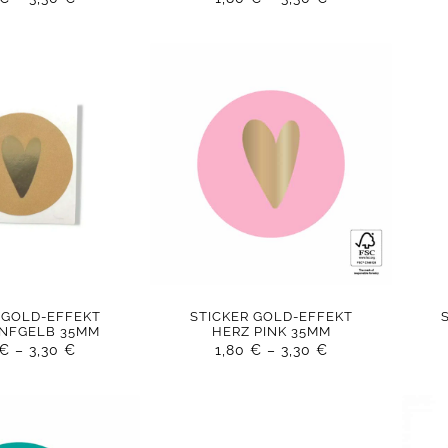
 GOLD-EFFEKT
STICKER GOLD-EFFEKT
ENFGELB 35MM
HERZ PINK 35MM
€
–
3,30
€
1,80
€
–
3,30
€