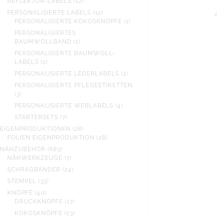
12
REFLEKTOR-LABELS
12
PRODUKTE
12
PERSONALISIERTE LABELS
12
PRODUKTE
1
PERSONALISIERTE KOKOSKNÖPFE
1
PRODUKT
PERSONALISIERTES
1
BAUMWOLLBAND
1
PRODUKT
PERSONALISIERTE BAUMWOLL-
2
LABELS
2
PRODUKTE
2
PERSONALISIERTE LEDERLABELS
2
PRODUKTE
PERSONALISIERTE PFLEGEETIKETTEN
3
3
PRODUKTE
4
PERSONALISIERTE WEBLABELS
4
PRODUKTE
7
STARTERSETS
7
PRODUKTE
28
EIGENPRODUKTIONEN
28
PRODUKTE
28
FOLIEN EIGENPRODUKTION
28
PRODUKTE
683
NÄHZUBEHÖR
683
PRODUKTE
7
NÄHWERKZEUGE
7
PRODUKTE
24
SCHRÄGBÄNDER
24
PRODUKTE
33
STEMPEL
33
PRODUKTE
40
KNÖPFE
40
PRODUKTE
17
DRUCKKNÖPFE
17
PRODUKTE
23
KOKOSKNÖPFE
23