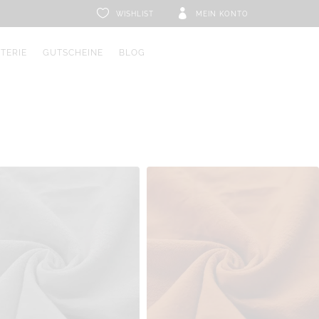


WISHLIST
MEIN KONTO
ETERIE
GUTSCHEINE
BLOG