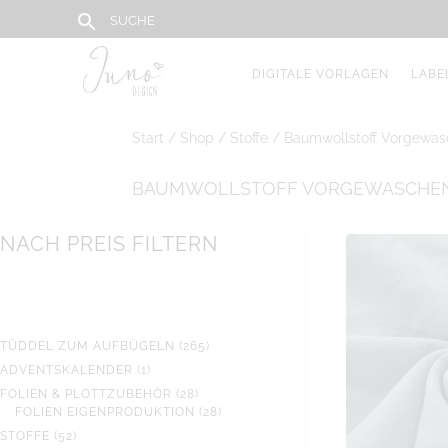
DIGITALE VORLAGEN
LABE
Start
/
Shop
/
Stoffe
/ Baumwollstoff Vorgewas
BAUMWOLLSTOFF VORGEWASCHE
NACH PREIS FILTERN
265
TÜDDEL ZUM AUFBÜGELN
265
PRODUKTE
1
ADVENTSKALENDER
1
PRODUKT
28
FOLIEN & PLOTTZUBEHÖR
28
PRODUKTE
28
FOLIEN EIGENPRODUKTION
28
PRODUKTE
52
STOFFE
52