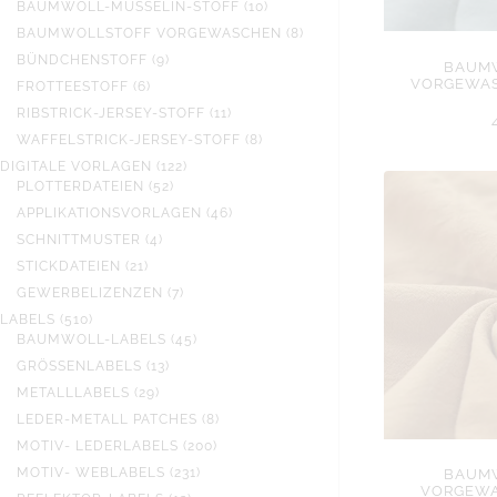
PRODUKTE
10
BAUMWOLL-MUSSELIN-STOFF
10
PRODUKTE
8
BAUMWOLLSTOFF VORGEWASCHEN
8
PRODUKTE
9
BÜNDCHENSTOFF
9
BAUM
PRODUKTE
VORGEWAS
6
FROTTEESTOFF
6
PRODUKTE
11
RIBSTRICK-JERSEY-STOFF
11
PRODUKTE
8
WAFFELSTRICK-JERSEY-STOFF
8
PRODUKTE
122
DIGITALE VORLAGEN
122
52
PRODUKTE
PLOTTERDATEIEN
52
PRODUKTE
46
APPLIKATIONSVORLAGEN
46
PRODUKTE
4
SCHNITTMUSTER
4
PRODUKTE
21
STICKDATEIEN
21
PRODUKTE
7
GEWERBELIZENZEN
7
PRODUKTE
510
LABELS
510
PRODUKTE
45
BAUMWOLL-LABELS
45
PRODUKTE
13
GRÖSSENLABELS
13
PRODUKTE
29
METALLLABELS
29
PRODUKTE
8
LEDER-METALL PATCHES
8
PRODUKTE
200
MOTIV- LEDERLABELS
200
PRODUKTE
231
MOTIV- WEBLABELS
231
BAUM
VORGEWA
PRODUKTE