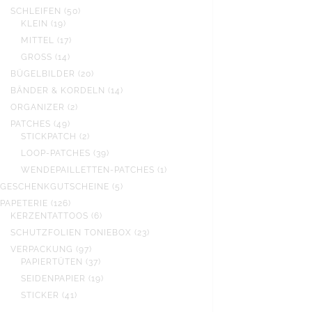
PRODUKTE
50
SCHLEIFEN
50
19
PRODUKTE
KLEIN
19
PRODUKTE
17
MITTEL
17
PRODUKTE
14
GROSS
14
PRODUKTE
20
BÜGELBILDER
20
PRODUKTE
14
BÄNDER & KORDELN
14
PRODUKTE
2
ORGANIZER
2
PRODUKTE
49
PATCHES
49
PRODUKTE
2
STICKPATCH
2
PRODUKTE
39
LOOP-PATCHES
39
PRODUKTE
1
WENDEPAILLETTEN-PATCHES
1
PRODUKT
5
GESCHENKGUTSCHEINE
5
PRODUKTE
126
PAPETERIE
126
PRODUKTE
6
KERZENTATTOOS
6
PRODUKTE
23
SCHUTZFOLIEN TONIEBOX
23
PRODUKTE
97
VERPACKUNG
97
PRODUKTE
37
PAPIERTÜTEN
37
PRODUKTE
19
SEIDENPAPIER
19
PRODUKTE
41
STICKER
41
PRODUKTE