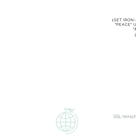
1SET IRON
"PEACE"
"
SSL-Versc