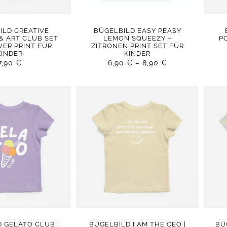
ILD CREATIVE
BÜGELBILD EASY PEASY
& ART CLUB SET
LEMON SQUEEZY –
P
VER PRINT FÜR
ZITRONEN PRINT SET FÜR
KINDER
KINDER
7,90
€
6,90
€
–
8,90
€
 GELATO CLUB |
BÜGELBILD I AM THE CEO |
BÜ