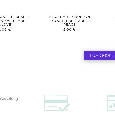
-ON LEDERLABEL
2 AUFNÄHER IRON-ON
 UND WEBLABEL
KUNSTLEDERLABEL
&LOVE"
"PEACE"
2,00
€
2,00
€
LOAD MORE
hlüsselung