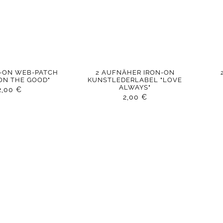
N-ON WEB-PATCH
2 AUFNÄHER IRON-ON
ON THE GOOD"
KUNSTLEDERLABEL "LOVE
ALWAYS"
2,00
€
2,00
€