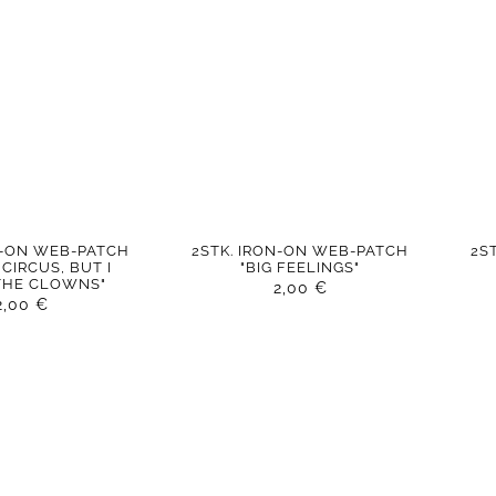
N-ON WEB-PATCH
2STK. IRON-ON WEB-PATCH
2S
CIRCUS, BUT I
"BIG FEELINGS"
HE CLOWNS"
2,00
€
2,00
€