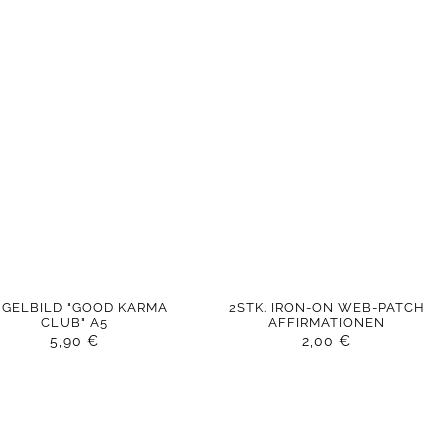
GELBILD "GOOD KARMA
2STK. IRON-ON WEB-PATCH
CLUB" A5
AFFIRMATIONEN
5,90
€
2,00
€