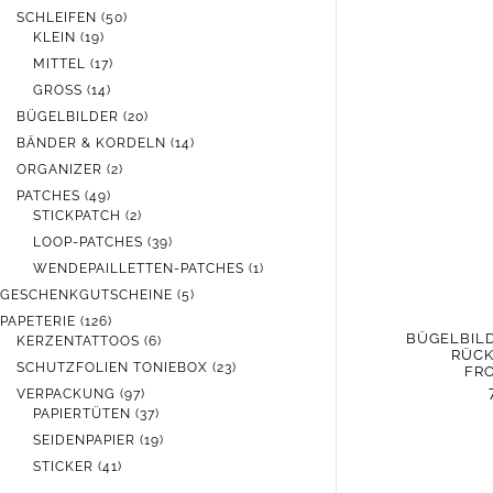
PRODUKTE
50
SCHLEIFEN
50
19
PRODUKTE
KLEIN
19
PRODUKTE
17
MITTEL
17
PRODUKTE
14
GROSS
14
PRODUKTE
20
BÜGELBILDER
20
PRODUKTE
14
BÄNDER & KORDELN
14
PRODUKTE
2
ORGANIZER
2
PRODUKTE
49
PATCHES
49
PRODUKTE
2
STICKPATCH
2
PRODUKTE
39
LOOP-PATCHES
39
PRODUKTE
1
WENDEPAILLETTEN-PATCHES
1
PRODUKT
5
GESCHENKGUTSCHEINE
5
PRODUKTE
126
PAPETERIE
126
BÜGELBILD
PRODUKTE
6
KERZENTATTOOS
6
RÜCK
PRODUKTE
23
SCHUTZFOLIEN TONIEBOX
23
FR
PRODUKTE
97
VERPACKUNG
97
PRODUKTE
37
PAPIERTÜTEN
37
PRODUKTE
19
SEIDENPAPIER
19
PRODUKTE
41
STICKER
41
PRODUKTE