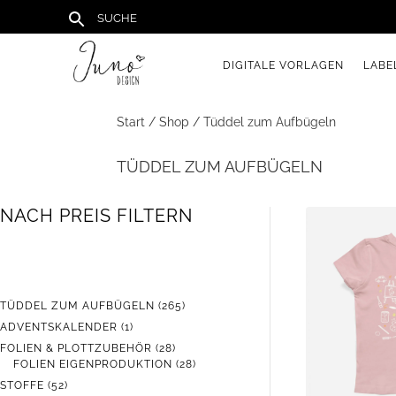
DIGITALE VORLAGEN
LABE
Start
/
Shop
/ Tüddel zum Aufbügeln
TÜDDEL ZUM AUFBÜGELN
NACH PREIS FILTERN
265
TÜDDEL ZUM AUFBÜGELN
265
PRODUKTE
1
ADVENTSKALENDER
1
PRODUKT
28
FOLIEN & PLOTTZUBEHÖR
28
PRODUKTE
28
FOLIEN EIGENPRODUKTION
28
PRODUKTE
52
STOFFE
52