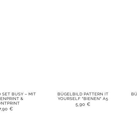
 SET BUSY – MIT
BÜGELBILD PATTERN IT
BÜ
ENPRINT &
YOURSELF "BIENEN" A5
ONTPRINT
5,90
€
7,90
€