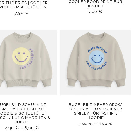
COOLER FOOD PRINT FÜR
OR THE FRIES | COOLER
KINDER
RINT ZUM AUFBÜGELN
7,90
€
7,90
€
ÜGELBILD SCHULKIND
BÜGELBILD NEVER GROW
SMILEY FÜR T-SHIRT,
UP – HAVE FUN FOREVER
OODIE & SCHULTÜTE |
SMILEY FÜR T-SHIRT,
NSCHULUNG MÄDCHEN &
HOODIE
JUNGE
2,90
€
–
8,90
€
2,90
€
–
8,90
€