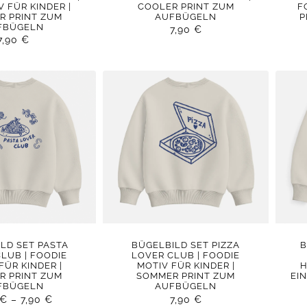
V FÜR KINDER |
COOLER PRINT ZUM
F
R PRINT ZUM
AUFBÜGELN
P
FBÜGELN
7,90
€
7,90
€
LD SET PASTA
BÜGELBILD SET PIZZA
B
LUB | FOODIE
LOVER CLUB | FOODIE
FÜR KINDER |
MOTIV FÜR KINDER |
H
R PRINT ZUM
SOMMER PRINT ZUM
EI
FBÜGELN
AUFBÜGELN
€
–
7,90
€
7,90
€