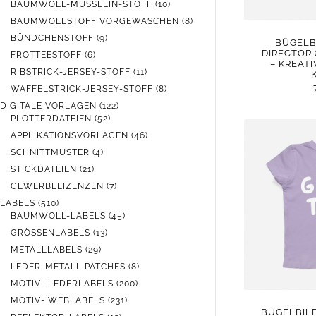
PRODUKTE
10
BAUMWOLL-MUSSELIN-STOFF
10
PRODUKTE
8
BAUMWOLLSTOFF VORGEWASCHEN
8
PRODUKTE
9
BÜNDCHENSTOFF
9
BÜGELB
PRODUKTE
DIRECTOR 
6
FROTTEESTOFF
6
– KREATI
PRODUKTE
11
RIBSTRICK-JERSEY-STOFF
11
PRODUKTE
8
WAFFELSTRICK-JERSEY-STOFF
8
PRODUKTE
122
DIGITALE VORLAGEN
122
52
PRODUKTE
PLOTTERDATEIEN
52
PRODUKTE
46
APPLIKATIONSVORLAGEN
46
PRODUKTE
4
SCHNITTMUSTER
4
PRODUKTE
21
STICKDATEIEN
21
PRODUKTE
7
GEWERBELIZENZEN
7
PRODUKTE
510
LABELS
510
PRODUKTE
45
BAUMWOLL-LABELS
45
PRODUKTE
13
GRÖSSENLABELS
13
PRODUKTE
29
METALLLABELS
29
PRODUKTE
8
LEDER-METALL PATCHES
8
PRODUKTE
200
MOTIV- LEDERLABELS
200
PRODUKTE
231
MOTIV- WEBLABELS
231
BÜGELBILD
PRODUKTE