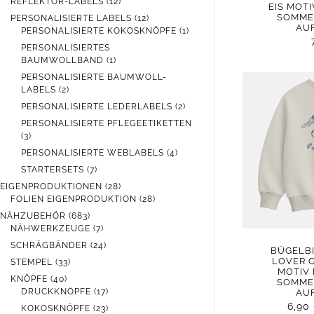
12
REFLEKTOR-LABELS
12
EIS MOTI
PRODUKTE
SOMME
12
PERSONALISIERTE LABELS
12
AU
PRODUKTE
1
PERSONALISIERTE KOKOSKNÖPFE
1
PRODUKT
PERSONALISIERTES
1
BAUMWOLLBAND
1
PRODUKT
PERSONALISIERTE BAUMWOLL-
2
LABELS
2
PRODUKTE
2
PERSONALISIERTE LEDERLABELS
2
PRODUKTE
PERSONALISIERTE PFLEGEETIKETTEN
3
3
PRODUKTE
4
PERSONALISIERTE WEBLABELS
4
PRODUKTE
7
STARTERSETS
7
PRODUKTE
28
EIGENPRODUKTIONEN
28
PRODUKTE
28
FOLIEN EIGENPRODUKTION
28
PRODUKTE
683
NÄHZUBEHÖR
683
PRODUKTE
7
NÄHWERKZEUGE
7
PRODUKTE
24
SCHRÄGBÄNDER
24
BÜGELBI
PRODUKTE
LOVER C
33
STEMPEL
33
MOTIV 
PRODUKTE
40
KNÖPFE
40
SOMME
PRODUKTE
17
DRUCKKNÖPFE
17
AU
PRODUKTE
6,90
23
KOKOSKNÖPFE
23