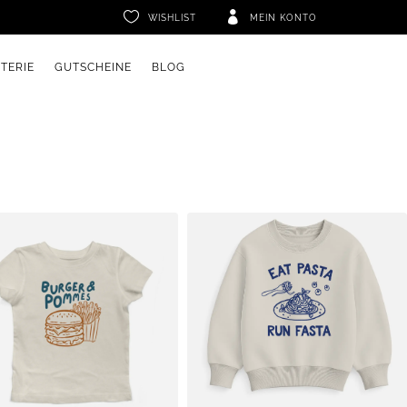


WISHLIST
MEIN KONTO
ETERIE
GUTSCHEINE
BLOG