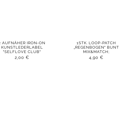
2 AUFNÄHER IRON-ON
1STK. LOOP-PATCH
KUNSTLEDERLABEL
„REGENBOGEN" BUNT
"SELFLOVE CLUB"
MIX&MATCH;
2,00
€
4,90
€