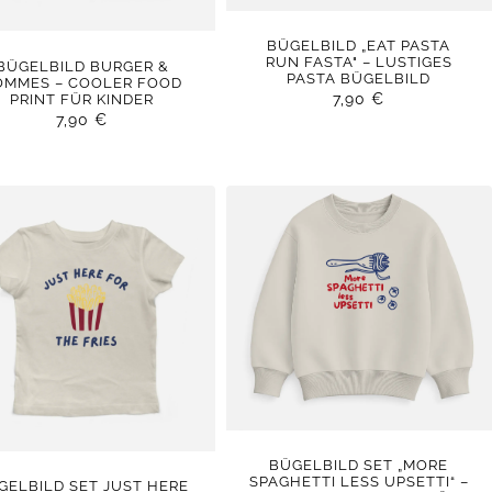
BÜGELBILD „EAT PASTA
RUN FASTA" – LUSTIGES
BÜGELBILD BURGER &
PASTA BÜGELBILD
OMMES – COOLER FOOD
7,90
€
PRINT FÜR KINDER
7,90
€
BÜGELBILD SET „MORE
SPAGHETTI LESS UPSETTI“ –
GELBILD SET JUST HERE