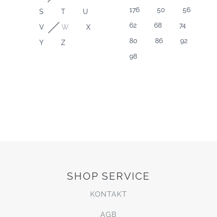
176
50
56
S
T
U
62
68
74
V
W
X
80
86
92
Y
Z
98
SHOP SERVICE
KONTAKT
AGB