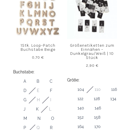
1Stk. Loop-Patch
Größenetiketten zum
Buchstabe Beige
Einnähen –
Dunkelgrau/Weiß | 10
0,70
€
Stück
2,90
€
Buchstabe:
Größe:
A
B
C
104
110
116
D
E
F
122
128
134
G
H
I
140
146
J
K
L
152
158
M
N
O
164
170
P
Q
R