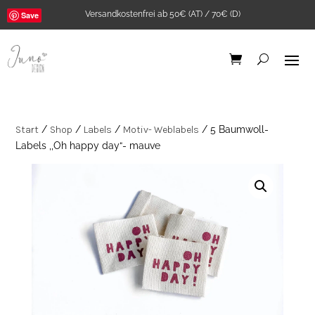
Versandkostenfrei ab 50€ (AT) / 70€ (D)
Save
Start
/
Shop
/
Labels
/
Motiv- Weblabels
/ 5 Baumwoll-
Labels ,,Oh happy day“- mauve
Bügelbild Pattern it
yourself "Bienen" A5
5,90
€
+
ADD