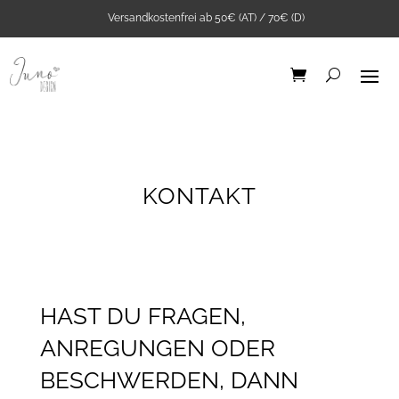
Versandkostenfrei ab 50€ (AT) / 70€ (D)
KONTAKT
Bügelbild Pattern it
yourself "Bienen" A5
5,90
€
+
ADD
HAST DU FRAGEN,
ANREGUNGEN ODER
BESCHWERDEN, DANN