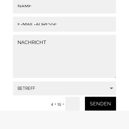
SENDEN
=
4 + 15