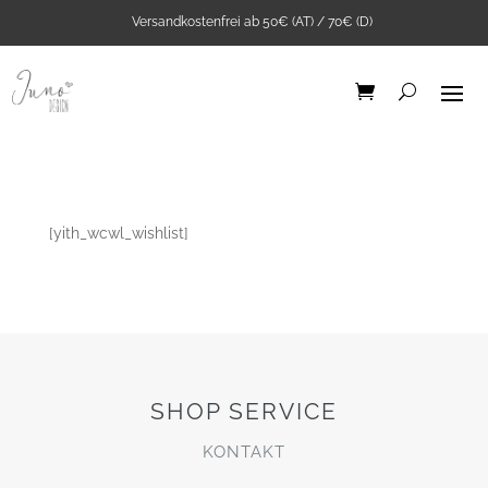
Versandkostenfrei ab 50€ (AT) / 70€ (D)
[yith_wcwl_wishlist]
Ribstrick Jersey Senf
0,5m
6,45
€
+
ADD
SHOP SERVICE
KONTAKT