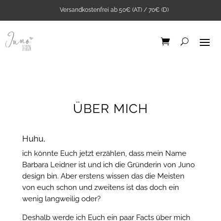
Versandkostenfrei ab 50€ (AT) / 70€ (D)
ÜBER MICH
Huhu,
Ribstrick Jersey Senf
0,5m
ich könnte Euch jetzt erzählen, dass mein Name
Barbara Leidner ist und ich die Gründerin von Juno
6,45
€
+
ADD
design bin. Aber erstens wissen das die Meisten
von euch schon und zweitens ist das doch ein
wenig langweilig oder?
Deshalb werde ich Euch ein paar Facts über mich