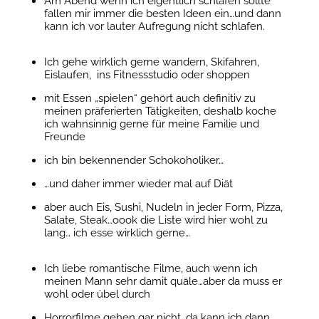
Am Abend wenn ich eigentlich schlafen sollte
fallen mir immer die besten Ideen ein…und dann
kann ich vor lauter Aufregung nicht schlafen.
Ich gehe wirklich gerne wandern, Skifahren,
Eislaufen, ins Fitnessstudio oder shoppen
mit Essen „spielen“ gehört auch definitiv zu
meinen präferierten Tätigkeiten, deshalb koche
ich wahnsinnig gerne für meine Familie und
Freunde
ich bin bekennender Schokoholiker…
…und daher immer wieder mal auf Diät
aber auch Eis, Sushi, Nudeln in jeder Form, Pizza,
Salate, Steak…oook die Liste wird hier wohl zu
lang… ich esse wirklich gerne…
Ich liebe romantische Filme, auch wenn ich
meinen Mann sehr damit quäle…aber da muss er
wohl oder übel durch
Horrorfilme gehen gar nicht…da kann ich dann