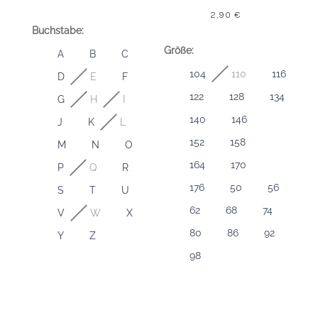
2,90
€
Buchstabe:
Größe:
A
B
C
104
110
116
D
E
F
122
128
134
G
H
I
140
146
J
K
L
152
158
M
N
O
164
170
P
Q
R
176
50
56
S
T
U
62
68
74
V
W
X
80
86
92
Y
Z
98