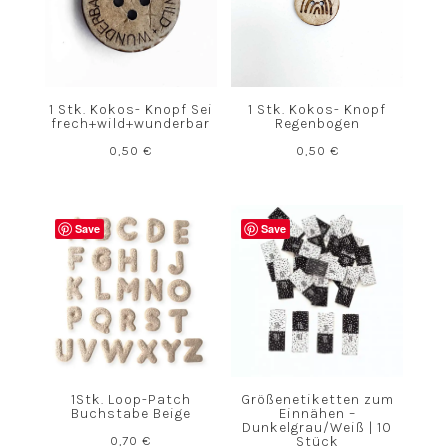
1 Stk. Kokos- Knopf Sei
1 Stk. Kokos- Knopf
frech+wild+wunderbar
Regenbogen
0,50
€
0,50
€
Save
Save
1Stk. Loop-Patch
Größenetiketten zum
Buchstabe Beige
Einnähen –
Dunkelgrau/Weiß | 10
0,70
€
Stück