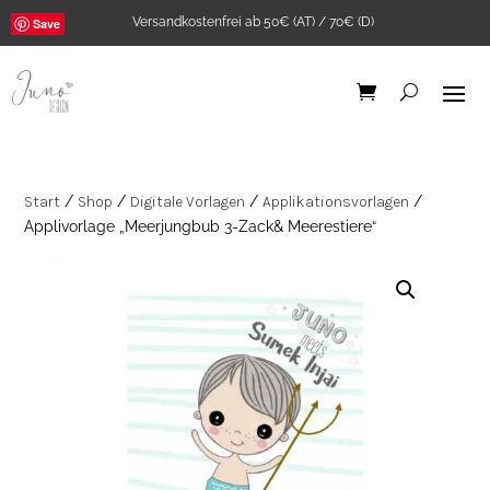
Versandkostenfrei ab 50€ (AT) / 70€ (D)
Save
Start
/
Shop
/
Digitale Vorlagen
/
Applikationsvorlagen
/
Applivorlage „Meerjungbub 3-Zack& Meerestiere“
Bügelbild "Good
karma club" A5
5,90
€
+
ADD