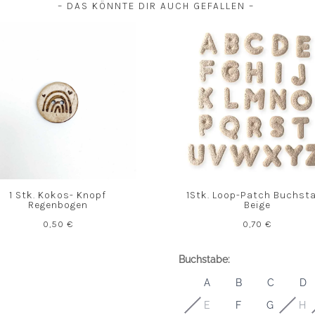
– DAS KÖNNTE DIR AUCH GEFALLEN –
1 Stk. Kokos- Knopf
1Stk. Loop-Patch Buchst
Regenbogen
Beige
0,50
€
0,70
€
Buchstabe:
A
B
C
D
E
F
G
H