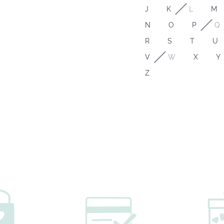
J
K
L
M
N
O
P
Q
R
S
T
U
V
W
X
Y
Z