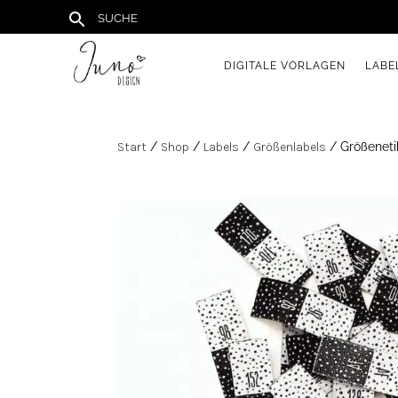
DIGITALE VORLAGEN
LABE
Start
/
Shop
/
Labels
/
Größenlabels
/ Größeneti