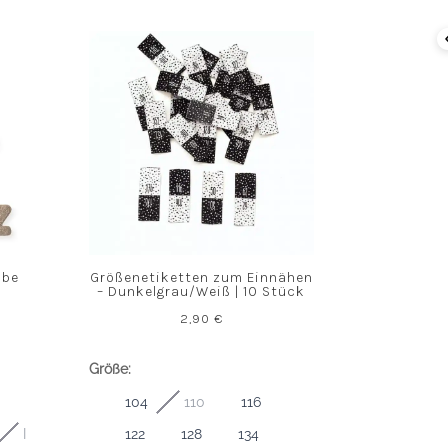
abe
Größenetiketten zum Einnähen
– Dunkelgrau/Weiß | 10 Stück
2,90
€
Größe:
104
110
116
I
122
128
134