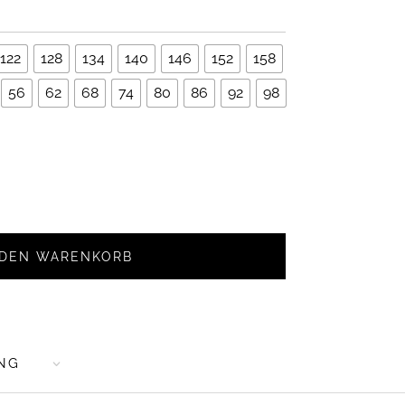
122
128
134
140
146
152
158
56
62
68
74
80
86
92
98
EN Z
 DEN WARENKORB
ISS |
NG