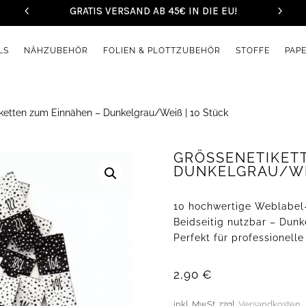
GRATIS VERSAND AB 45€ IN DIE EU!
LS
NÄHZUBEHÖR
FOLIEN & PLOTTZUBEHÖR
STOFFE
PAP
ketten zum Einnähen – Dunkelgrau/Weiß | 10 Stück
GRÖSSENETIKETT
UNKELGRAU/WEIS
10 hochwertige Weblabel
Beidseitig nutzbar – Dun
Perfekt für professionel
2,90
€
inkl. MwSt.
zzgl.
Versandkosten