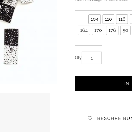
104
110
116
164
170
176
50
GRÖSSENETIKETT
UM E
INNÄHEN –
D
IN
UNKELGRAU/WE
10
ST
ÜCK ME
NGE
BESCHREIBU