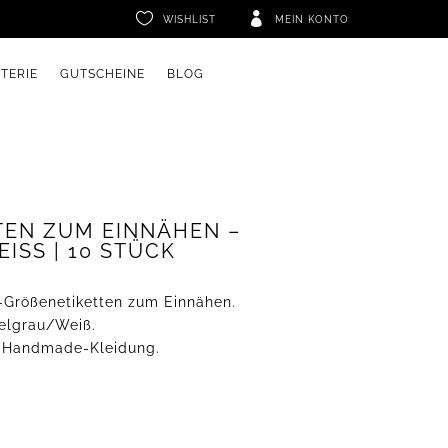


WISHLIST
MEIN KONTO
ETERIE
GUTSCHEINE
BLOG
EN ZUM EINNÄHEN – D
S | 10 STÜCK
-Größenetiketten zum Einnähen.
kelgrau/Weiß.
le Handmade-Kleidung.