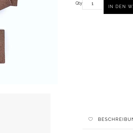
5
IN DEN 
AUFNÄHER
KUNSTLEDER
MINI
BOSS
MENGE
BESCHREIBU