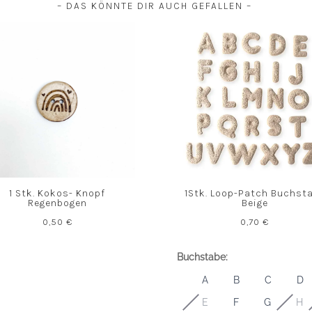
– DAS KÖNNTE DIR AUCH GEFALLEN –
1 Stk. Kokos- Knopf
1Stk. Loop-Patch Buchst
Regenbogen
Beige
0,50
€
0,70
€
Buchstabe:
A
B
C
D
E
F
G
H