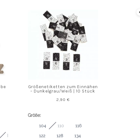
abe
Größenetiketten zum Einnähen
– Dunkelgrau/Weiß | 10 Stück
2,90
€
Größe:
104
110
116
I
122
128
134