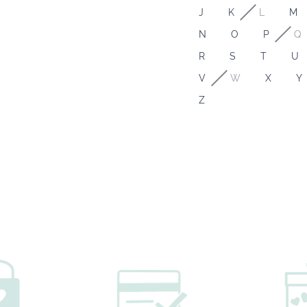
J
K
L
M
N
O
P
Q
R
S
T
U
V
W
X
Y
Z