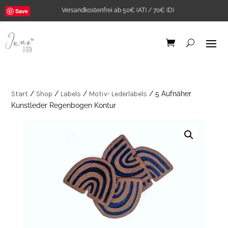
Versandkostenfrei ab 50€ (AT) / 70€ (D)
Save
Start
/
Shop
/
Labels
/
Motiv- Lederlabels
/ 5 Aufnäher
Kunstleder Regenbogen Kontur
"Good
Ribstrick Jersey Senf
" A5
0,5m
6,45
€
+
ADD
+
ADD