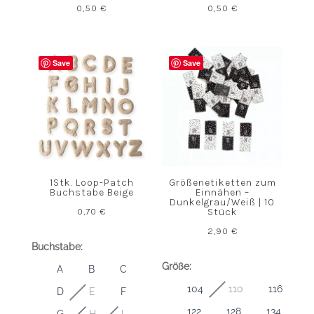
0,50
€
0,50
€
Save
Save
1Stk. Loop-Patch
Größenetiketten zum
Buchstabe Beige
Einnähen –
Dunkelgrau/Weiß | 10
0,70
€
Stück
2,90
€
Buchstabe:
Größe:
A
B
C
104
110
116
D
E
F
122
128
134