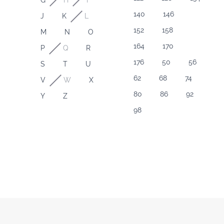
G
H
I
140
146
J
K
L
152
158
M
N
O
164
170
P
Q
R
176
50
56
S
T
U
62
68
74
V
W
X
80
86
92
Y
Z
98