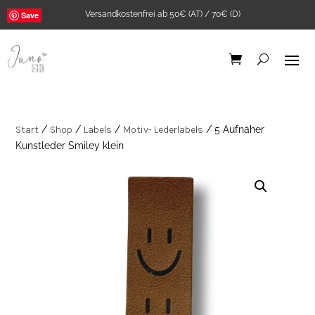
Versandkostenfrei ab 50€ (AT) / 70€ (D)
Save
Start
/
Shop
/
Labels
/
Motiv- Lederlabels
/ 5 Aufnäher
Kunstleder Smiley klein
Bügelbild "Good
karma club" A5
5,90
€
+
ADD