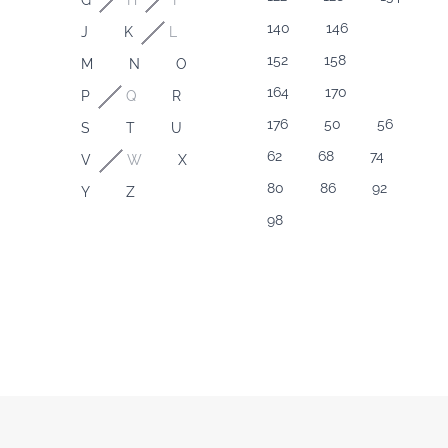
G
H
I
140
146
J
K
L
152
158
M
N
O
164
170
P
Q
R
176
50
56
S
T
U
62
68
74
V
W
X
80
86
92
Y
Z
98