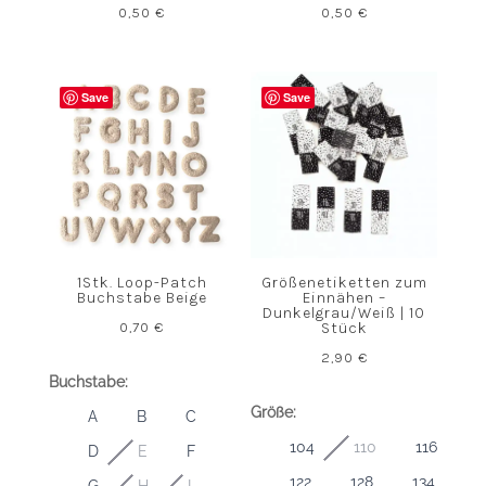
0,50
€
0,50
€
Save
Save
1Stk. Loop-Patch
Größenetiketten zum
Buchstabe Beige
Einnähen –
Dunkelgrau/Weiß | 10
0,70
€
Stück
2,90
€
Buchstabe:
Größe:
A
B
C
104
110
116
D
E
F
122
128
134