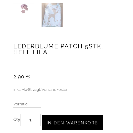
LEDERBLUME PATCH 5STK.
HELL LILA
2,90
€
inkl. MwSt.
zzgl.
Versandkosten
Vorrätig
LEDERBLUME
IN DEN WARENKORB
PATCH