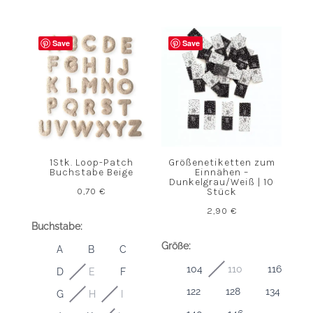
Save
Save
1Stk. Loop-Patch
Größenetiketten zum
Buchstabe Beige
Einnähen –
Dunkelgrau/Weiß | 10
0,70
€
Stück
2,90
€
Buchstabe:
Größe:
A
B
C
104
110
116
D
E
F
122
128
134
G
H
I