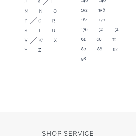
140
146
J
K
L
152
158
M
N
O
164
170
P
Q
R
176
50
56
S
T
U
62
68
74
V
W
X
80
86
92
Y
Z
98
SHOP SERVICE