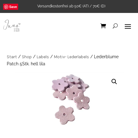
Versandkostenfrei ab 50€ (AT) / 70€ (D)
Save
Start
/
Shop
/
Labels
/
Motiv- Lederlabels
/ Lederblume
Patch 5Stk. hell lila
Ribstrick Jersey Senf
0,5m
6,45
€
+
ADD