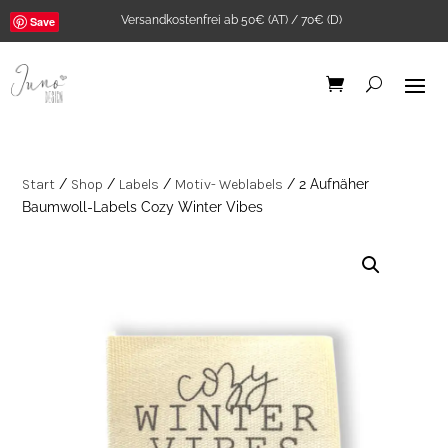
Versandkostenfrei ab 50€ (AT) / 70€ (D)
Save
Start
/
Shop
/
Labels
/
Motiv- Weblabels
/ 2 Aufnäher
Baumwoll-Labels Cozy Winter Vibes
Bügelbild "Good
karma club" A5
5,90
€
+
ADD