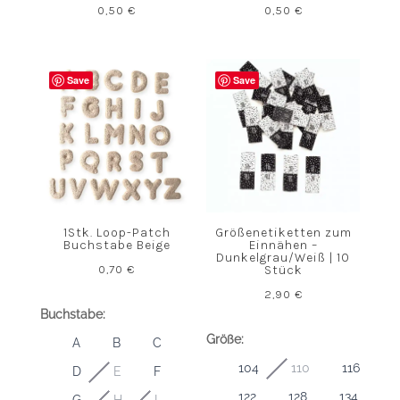
0,50
€
0,50
€
Save
Save
1Stk. Loop-Patch
Größenetiketten zum
Buchstabe Beige
Einnähen –
Dunkelgrau/Weiß | 10
0,70
€
Stück
2,90
€
Buchstabe:
Größe:
A
B
C
104
110
116
D
E
F
122
128
134