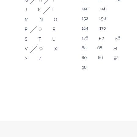
G
H
I
140
146
J
K
L
152
158
M
N
O
164
170
P
Q
R
176
50
56
S
T
U
62
68
74
V
W
X
80
86
92
Y
Z
98