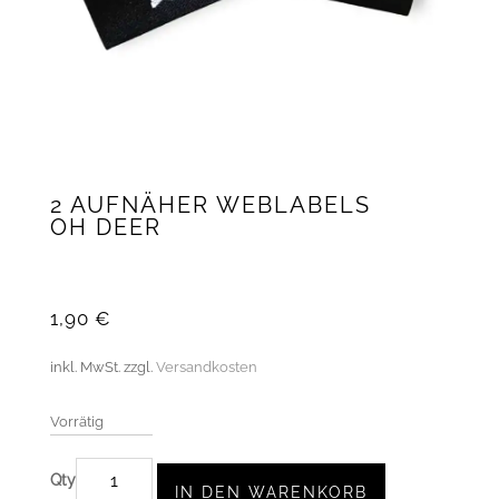
2 AUFNÄHER WEBLABELS
OH DEER
1,90
€
inkl. MwSt.
zzgl.
Versandkosten
Vorrätig
2
IN DEN WARENKORB