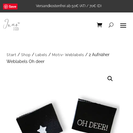
Versandkostenfrei ab 50€ (AT) / 70€ (D)
Save
Start
/
Shop
/
Labels
/
Motiv- Weblabels
/ 2 Aufnäher
Weblabels Oh deer
Ribstrick Jersey Senf
0,5m
6,45
€
+
ADD