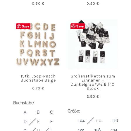
0,50
€
0,50
€
Save
Save
1Stk. Loop-Patch
Größenetiketten zum
Buchstabe Beige
Einnähen –
Dunkelgrau/Weiß | 10
0,70
€
Stück
2,90
€
Buchstabe:
Größe:
A
B
C
104
110
116
D
E
F
122
128
134