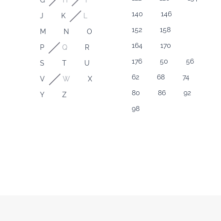
G
H
I
140
146
J
K
L
152
158
M
N
O
164
170
P
Q
R
176
50
56
S
T
U
62
68
74
V
W
X
80
86
92
Y
Z
98