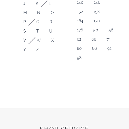
140
146
J
K
L
152
158
M
N
O
164
170
P
Q
R
176
50
56
S
T
U
62
68
74
V
W
X
80
86
92
Y
Z
98
SHOP SERVICE