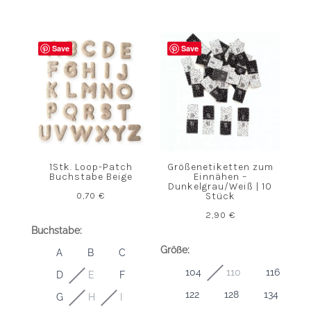
Save
Save
1Stk. Loop-Patch
Größenetiketten zum
Buchstabe Beige
Einnähen –
Dunkelgrau/Weiß | 10
0,70
€
Stück
2,90
€
Buchstabe:
Größe:
A
B
C
104
110
116
D
E
F
122
128
134
G
H
I