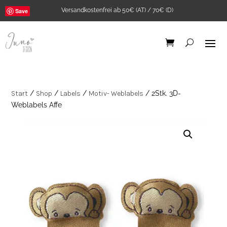
Versandkostenfrei ab 50€ (AT) / 70€ (D)
Save
Start
/
Shop
/
Labels
/
Motiv- Weblabels
/ 2Stk. 3D-
Weblabels Affe
Bügelbild "Good
karma club" A5
5,90
€
+
ADD