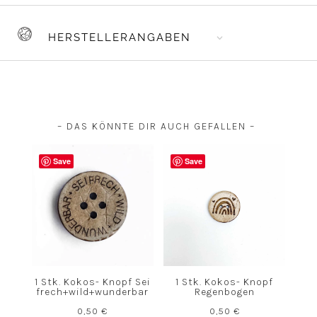
HERSTELLERANGABEN
– DAS KÖNNTE DIR AUCH GEFALLEN –
Save
Save
1 Stk. Kokos- Knopf Sei
1 Stk. Kokos- Knopf
frech+wild+wunderbar
Regenbogen
0,50
€
0,50
€