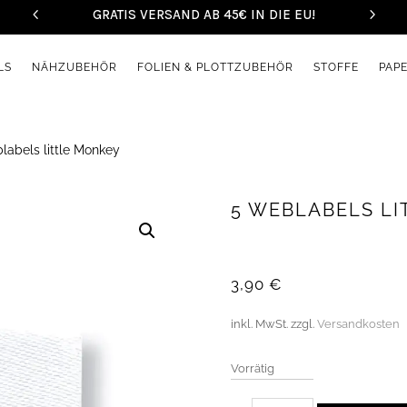
GRATIS VERSAND AB 45€ IN DIE EU!
LS
NÄHZUBEHÖR
FOLIEN & PLOTTZUBEHÖR
STOFFE
PAP
labels little Monkey
5 WEBLABELS L
3,90
€
inkl. MwSt.
zzgl.
Versandkosten
Vorrätig