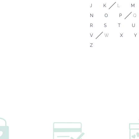
J
K
L
M
N
O
P
Q
R
S
T
U
V
W
X
Y
Z