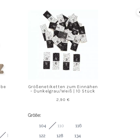
abe
Größenetiketten zum Einnähen
– Dunkelgrau/Weiß | 10 Stück
2,90
€
Größe:
104
110
116
I
122
128
134