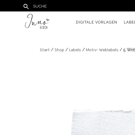
DIGITALE VORLAGEN
LABE
Start
/
Shop
/
Labels
/
Motiv- Weblabels
/ 5 Web