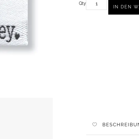
5
IN DEN 
WEBLABELS
LITTLE
MONKEY
MENGE
BESCHREIBU