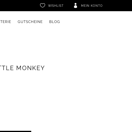


WISHLIST
MEIN KONTO
ETERIE
GUTSCHEINE
BLOG
ITTLE MONKEY