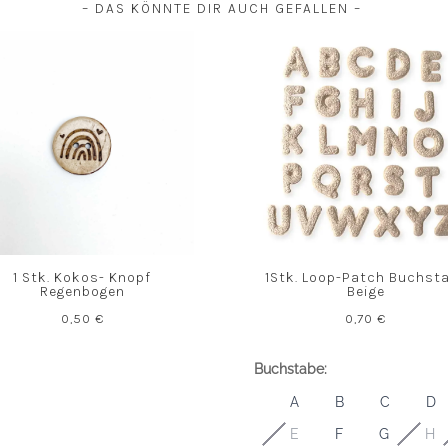
– DAS KÖNNTE DIR AUCH GEFALLEN –
1 Stk. Kokos- Knopf
1Stk. Loop-Patch Buchst
Regenbogen
Beige
0,50
€
0,70
€
Buchstabe:
A
B
C
D
E
F
G
H