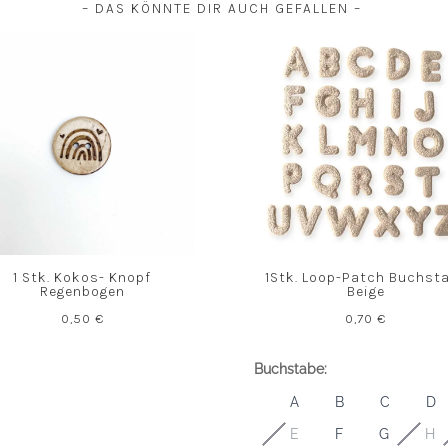
– DAS KÖNNTE DIR AUCH GEFALLEN –
1 Stk. Kokos- Knopf
1Stk. Loop-Patch Buchst
Regenbogen
Beige
0,50
€
0,70
€
Buchstabe:
A
B
C
D
E
F
G
H