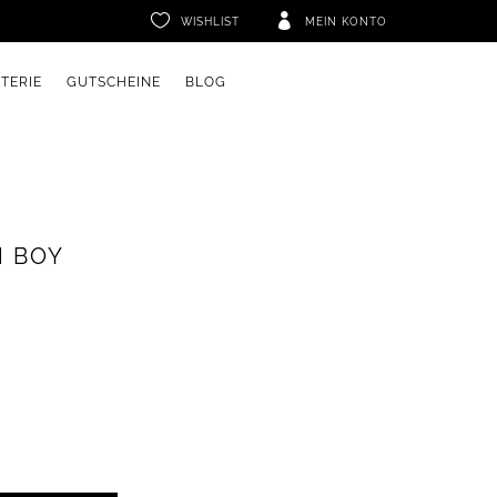


WISHLIST
MEIN KONTO
ETERIE
GUTSCHEINE
BLOG
H BOY