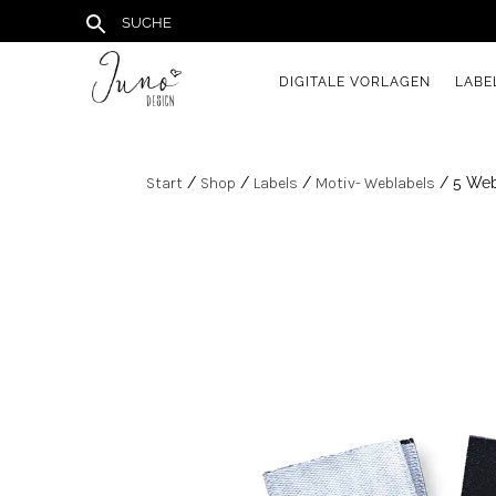
DIGITALE VORLAGEN
LABE
Start
/
Shop
/
Labels
/
Motiv- Weblabels
/ 5 Web