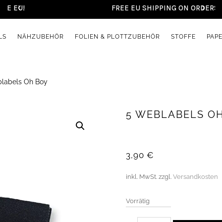
FREE EU SHIPPING ON ORDERS OVER €45
LS
NÄHZUBEHÖR
FOLIEN & PLOTTZUBEHÖR
STOFFE
PAP
labels Oh Boy
5 WEBLABELS O
3,90
€
inkl. MwSt.
zzgl.
Versandkosten
Vorrätig