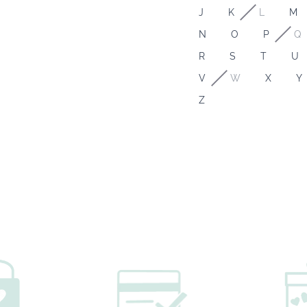
J
K
L
M
N
O
P
Q
R
S
T
U
V
W
X
Y
Z