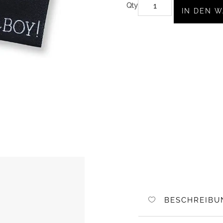
5
IN DEN 
WEBLABELS
OH
BOY
MENGE
BESCHREIBU