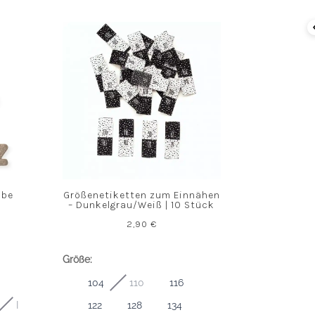
abe
Größenetiketten zum Einnähen
– Dunkelgrau/Weiß | 10 Stück
2,90
€
Größe:
104
110
116
I
122
128
134