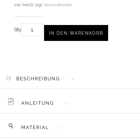
inkl. MwSt.
zzgl.
Versandkosten
BÜGELBILD
IN DEN WARENKORB
"GOOD
KARMA
CLUB"
A5
MENGE
BESCHREIBUNG
ANLEITUNG
MATERIAL