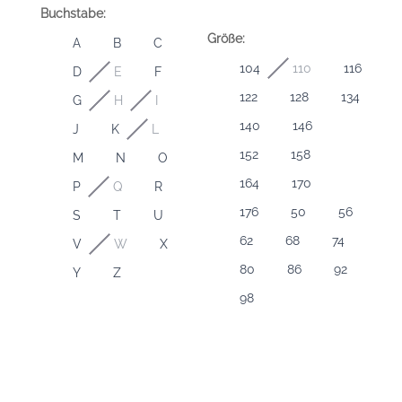
Buchstabe:
Größe:
A
B
C
104
110
116
D
E
F
122
128
134
G
H
I
140
146
J
K
L
152
158
M
N
O
164
170
P
Q
R
176
50
56
S
T
U
62
68
74
V
W
X
80
86
92
Y
Z
98