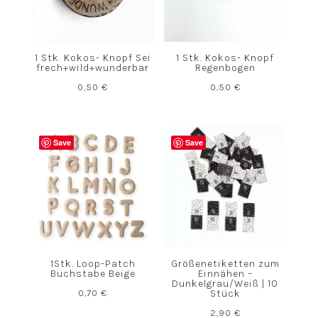
1 Stk. Kokos- Knopf Sei
1 Stk. Kokos- Knopf
frech+wild+wunderbar
Regenbogen
0,50
€
0,50
€
Save
Save
1Stk. Loop-Patch
Größenetiketten zum
Buchstabe Beige
Einnähen –
Dunkelgrau/Weiß | 10
0,70
€
Stück
2,90
€