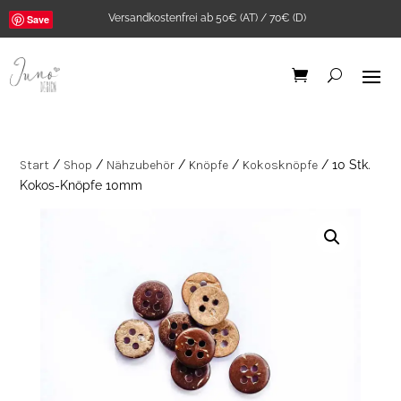
Versandkostenfrei ab 50€ (AT) / 70€ (D)
Save
Start
/
Shop
/
Nähzubehör
/
Knöpfe
/
Kokosknöpfe
/ 10 Stk.
Kokos-Knöpfe 10mm
2Stk. Iron-on Web-
Patch Affirmationen
2,00
€
+
ADD