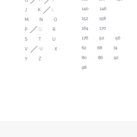
G
H
I
140
146
J
K
L
152
158
M
N
O
164
170
P
Q
R
176
50
56
S
T
U
62
68
74
V
W
X
80
86
92
Y
Z
98