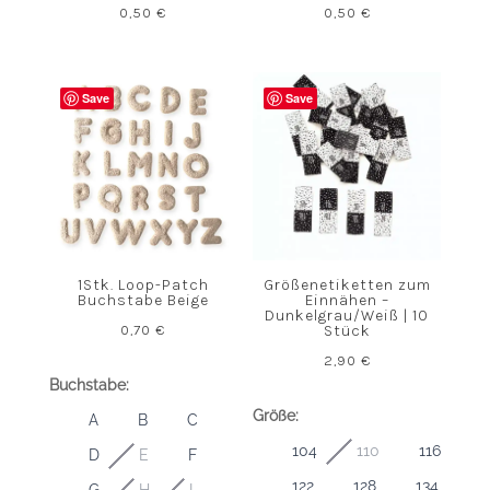
0,50
€
0,50
€
Save
Save
1Stk. Loop-Patch
Größenetiketten zum
Buchstabe Beige
Einnähen –
Dunkelgrau/Weiß | 10
0,70
€
Stück
2,90
€
Buchstabe:
Größe:
A
B
C
104
110
116
D
E
F
122
128
134