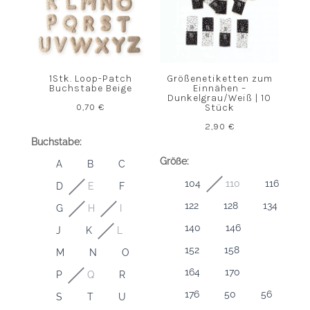
1Stk. Loop-Patch
Größenetiketten zum
Buchstabe Beige
Einnähen –
Dunkelgrau/Weiß | 10
0,70
€
Stück
2,90
€
Buchstabe:
Größe:
A
B
C
104
110
116
D
E
F
122
128
134
G
H
I
140
146
J
K
L
152
158
M
N
O
164
170
P
Q
R
176
50
56
S
T
U