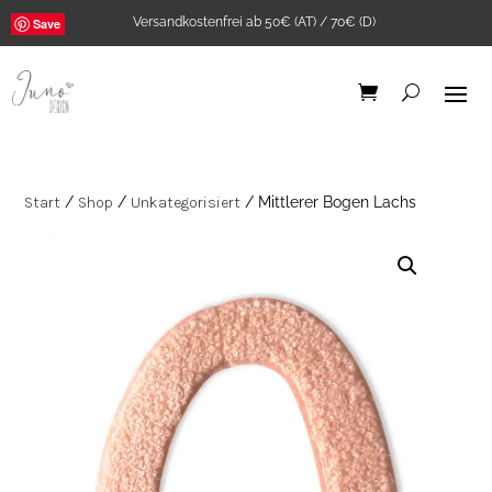
Versandkostenfrei ab 50€ (AT) / 70€ (D)
Save
Start
/
Shop
/
Unkategorisiert
/ Mittlerer Bogen Lachs
2Stk. Iron-on Web-
Patch Affirmationen
2,00
€
+
ADD