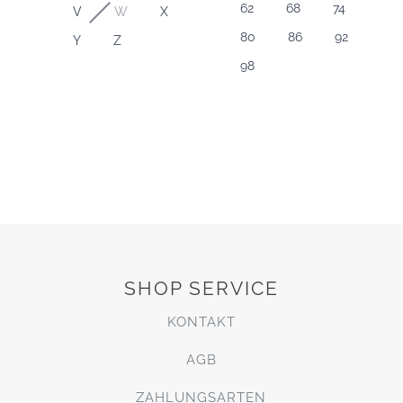
62
68
74
V
W
X
80
86
92
Y
Z
98
SHOP SERVICE
KONTAKT
AGB
ZAHLUNGSARTEN