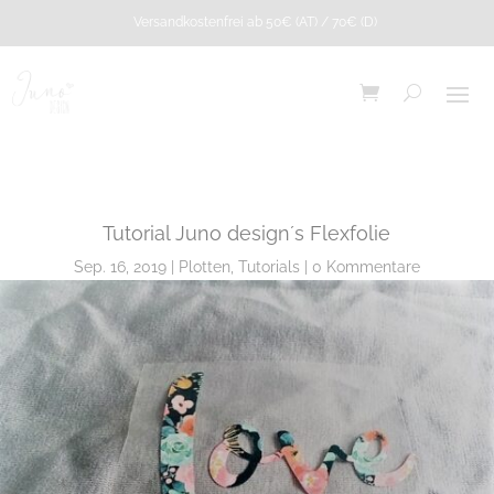
Versandkostenfrei ab 50€ (AT) / 70€ (D)
Tutorial Juno design´s Flexfolie
Sep. 16, 2019
Plotten
,
Tutorials
0 Kommentare
Bügelbild "Good
karma club" A5
5,90
€
+
ADD